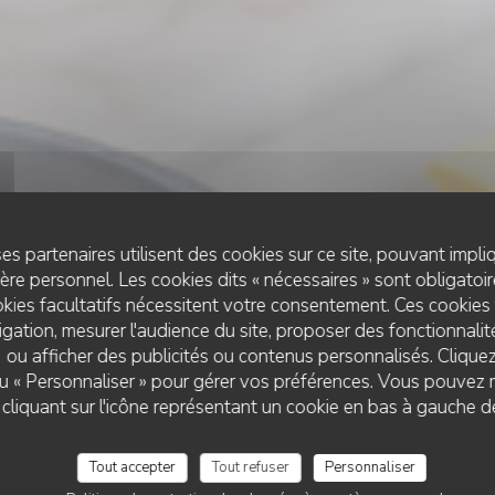
es partenaires utilisent des cookies sur ce site, pouvant impli
re personnel. Les cookies dits « nécessaires » sont obligatoire
kies facultatifs nécessitent votre consentement. Ces cookies 
gation, mesurer l'audience du site, proposer des fonctionnalité
 ou afficher des publicités ou contenus personnalisés. Clique
CAFÉ - RESTAURANT - BRUNCH
•
PARIS
 ou « Personnaliser » pour gérer vos préférences. Vous pouvez 
LE BK RESTAURANT
Le BK restaurant
liquant sur l'icône représentant un cookie en bas à gauche d
Tout accepter
Tout refuser
Personnaliser
RÉSERVER