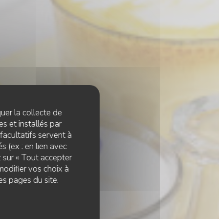
quer la collecte de
s et installés par
facultatifs servent à
s (ex : en lien avec
z sur « Tout accepter
modifier vos choix à
es pages du site.