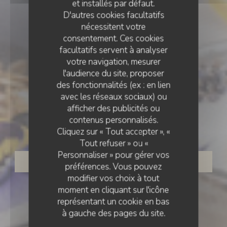
et installés par défaut.
D'autres cookies facultatifs
nécessitent votre
consentement. Ces cookies
facultatifs servent à analyser
votre navigation, mesurer
l'audience du site, proposer
des fonctionnalités (ex : en lien
avec les réseaux sociaux) ou
CAFÉ - RESTAURANT - BRUNCH
•
PARIS
afficher des publicités ou
LE BK RESTAURANT
contenus personnalisés.
Le BK restaurant
Cliquez sur « Tout accepter », «
Tout refuser » ou «
Personnaliser » pour gérer vos
RÉSERVER
préférences. Vous pouvez
modifier vos choix à tout
moment en cliquant sur l'icône
représentant un cookie en bas
à gauche des pages du site.