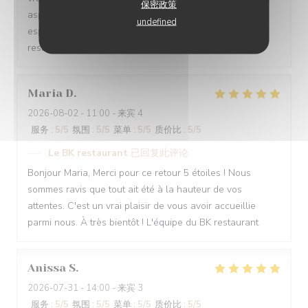
保密政策
aspect de votre visite nous réjouit sincèrement. Nous
undefined
espérons vous revoir très bientôt ! L'équipe du BK
restaurant
Maria
D
2026-08-02
- 11:00 - 来宾 4
服务
:
5
/5
氛围
:
5
/5
菜单
:
5
/5
质价比
:
5
/5
Le BK restaurant
已回复此评论
Bonjour Maria, Merci pour ce retour 5 étoiles ! Nous
sommes ravis que tout ait été à la hauteur de vos
attentes. C'est un vrai plaisir de vous avoir accueillie
parmi nous. À très bientôt ! L'équipe du BK restaurant
Anissa
S
2026-07-31
- 14:00 - 来宾 3
服务
:
5
/5
氛围
:
5
/5
菜单
:
5
/5
质价比
:
5
/5