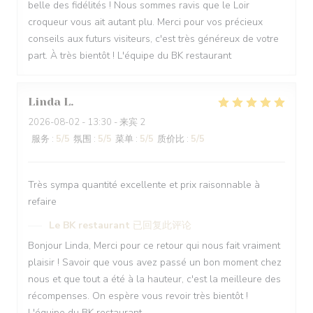
belle des fidélités ! Nous sommes ravis que le Loir
croqueur vous ait autant plu. Merci pour vos précieux
conseils aux futurs visiteurs, c'est très généreux de votre
part. À très bientôt ! L'équipe du BK restaurant
Linda
L
2026-08-02
- 13:30 - 来宾 2
服务
:
5
/5
氛围
:
5
/5
菜单
:
5
/5
质价比
:
5
/5
Très sympa quantité excellente et prix raisonnable à
refaire
Le BK restaurant
已回复此评论
Bonjour Linda, Merci pour ce retour qui nous fait vraiment
plaisir ! Savoir que vous avez passé un bon moment chez
nous et que tout a été à la hauteur, c'est la meilleure des
récompenses. On espère vous revoir très bientôt !
L'équipe du BK restaurant