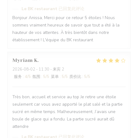
Le BK restaurant
已回复此评论
Bonjour Anissa, Merci pour ce retour 5 étoiles ! Nous
sommes vraiment heureux de savoir que tout a été à la
hauteur de vos attentes. À très bientôt dans notre
établissement ! L'équipe du BK restaurant
Myriam
K
2026-08-02
- 11:30 - 来宾 2
服务
:
4
/5
氛围
:
5
/5
菜单
:
5
/5
质价比
:
5
/5
Très bon, accueil et service au top Je retire une étoile
seulement car vous avez apporté le plat salé et la partie
sucré en même temps. Malheureusement, J’avais une
boule de glace qui a fondu. La partie sucré aurait dû
attendre
Le BK restaurant
已回复此评论