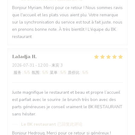
Bonjour Myriam, Merci pour ce retour ! Nous sommes ravis
que l'accueil et les plats vous aient plu. Votre remarque
sur la synchronisation du service est tout à fait juste, nous
en prenons bonne note. À très bientôt ! L'équipe du BK
restaurant
Laladja
H
2026-07-31
- 12:00 - 来宾 3
服务
:
5
/5
氛围
:
5
/5
菜单
:
5
/5
质价比
:
5
/5
Juste magnifique le restaurant et beau et propre l’accueil
est parfait avec le sourire ,le brunch très bon avec des
parts généreuses je conseil vraiment le BK RESTAURANT
sans hésiter.
Le BK restaurant
已回复此评论
Bonjour Hedroug, Merci pour ce retour si généreux !