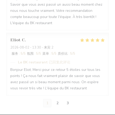
Savoir que vous avez passé un aussi beau moment chez
nous nous touche vraiment. Votre recommandation
compte beaucoup pour toute l'équipe. À très bientôt !
L'équipe du BK restaurant
Eliot
C
2026-08-02
- 13:30 - 来宾 2
服务
:
5
/5
氛围
:
5
/5
菜单
:
5
/5
质价比
:
5
/5
Le BK restaurant
已回复此评论
Bonjour Eliot, Merci pour ce retour 5 étoiles sur tous les
points ! Ça nous fait vraiment plaisir de savoir que vous
avez passé un si beau moment parmi nous. On espère
vous revoir très vite ! L'équipe du BK restaurant
1
2
3