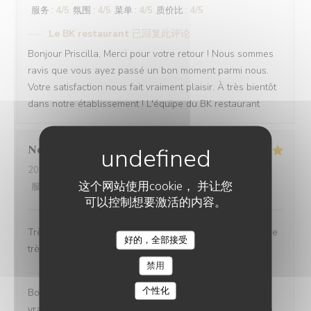
服务
:
4
/5
氛围
:
4
/5
菜单
:
4
/5
质价比
:
4
/5
Le BK restaurant
已回复此评论
Bonjour Priscilla, Merci pour votre retour ! Nous sommes
ravis que vous ayez passé un bon moment parmi nous.
Votre satisfaction nous fait vraiment plaisir. À très bientôt
dans notre établissement ! L'équipe du BK restaurant
Nesrine
D
2026-08-02
- 15:00 - 来宾 2
这个网站使用cookie， 并让您
服务
:
5
/5
氛围
:
5
/5
菜单
:
5
/5
质价比
:
5
/5
可以控制想要激活的内容。
Très beau restaurant avec une ambiance féerique et une
好的，全部接受
LE BK RESTAURANT
très bonne bouffe
禁用
Le BK restaurant
已回复此评论
个性化
Bonjour Nesrine, Merci pour ce retour qui nous fait
vraiment plaisir ! Savoir que vous avez apprécié chaque