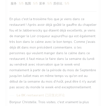
服务
:
5
/5
氛围
:
5
/5
菜单
:
5
/5
质价比
:
5
/5
En plus c'est la troisième fois que je viens dans ce
restaurant ! Après avoir déjà goûté le gauffre du chapelier
fou et le Jabberwocky qui étaient déjà excellents, je viens
de manger le Loir croqueur aujourd'hui qui est également
très bon dans le calme avec le bon temps. Comme j'avais
déjà dit dans mon précédent commentaire, si les
personnes qui veulent manger dans le calme dans ce
restaurant, il faut mieux le faire dans la semaine du lundi
au vendredi avec réservation que le week-end
normalement à partir de la période du mois de Septembre
jusqu'en Juillet mais en même temps vu qu'on est au
début de la semaine du mois d'Août, peut être il n'y aurait
pas assez du monde le week-end exceptionnellement.
Le BK restaurant
已回复此评论
Bonjour Christelle, Trois visites, c'est vraiment la plus