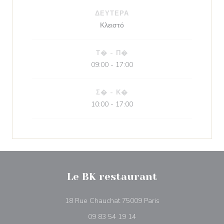
ΔΕΥΤΈΡΑ
Κλειστό
Τ�
-
Π�
09:00 - 17:00
Σ�
-
Κ�
10:00 - 17:00
Le BK restaurant
((ανοίγει σε νέο παρ
18 Rue Chauchat 75009 Paris
09 83 54 19 14