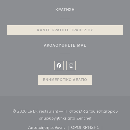
ΚΡΆΤΗΣΗ
ΚΆΝΤΕ ΚΡΆΤΗΣΗ ΤΡΑΠΕΖΙΟΎ
ΑΚΟΛΟΥΘΉΣΤΕ ΜΑΣ
Facebook ((ανοίγει σε νέο παράθυρ
Instagram ((ανοίγει σε νέο π
ΕΝΗΜΕΡΩΤΙΚΌ ΔΕΛΤΊΟ
© 2026 Le BK restaurant — Η ιστοσελίδα του εστιατορίου
((ανοίγει σε νέο παρά
δημιουργήθηκε από
Zenchef
Αποποίηση ευθύνης
ΌΡΟΙ ΧΡΉΣΗΣ