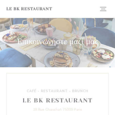
Πίνακας διαχείρισης "Μπισκότων" (Cookies)
LE BK RESTAURANT
Επικοινωνήστε μαζί μας
CAFÉ - RESTAURANT - BRUNCH
LE BK RESTAURANT
((ανοίγει σε νέο π
18 Rue Chauchat 75009 Paris