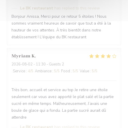
Le BK restaurant
has replied to this review
Bonjour Anissa, Merci pour ce retour 5 étoiles ! Nous
sommes vraiment heureux de savoir que tout a été à la
hauteur de vos attentes. À très bientôt dans notre
établissement ! L'équipe du BK restaurant
Myriam
K
2026-08-02
- 11:30 - Guests 2
Service
:
4
/5
Ambiance
:
5
/5
Food
:
5
/5
Value
:
5
/5
Très bon, accueil et service au top Je retire une étoile
seulement car vous avez apporté le plat salé et la partie
sucré en même temps. Malheureusement, J’avais une
boule de glace qui a fondu. La partie sucré aurait dû
attendre
Le BK restaurant
has replied to this review