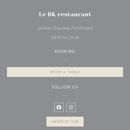
Le BK restaurant
((opens in a new wi
18 Rue Chauchat 75009 Paris
09 83 54 19 14
BOOKING
BOOK A TABLE
FOLLOW US
Facebook ((opens in a new window
Instagram ((opens in a new w
NEWSLETTER