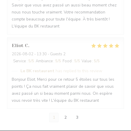
Savoir que vous avez passé un aussi beau moment chez
nous nous touche vraiment. Votre recommandation
compte beaucoup pour toute l'équipe. À très bientôt !
L'équipe du BK restaurant
Eliot
C
2026-08-02
- 13:30 - Guests 2
Service
:
5
/5
Ambiance
:
5
/5
Food
:
5
/5
Value
:
5
/5
Le BK restaurant
has replied to this review
Bonjour Eliot, Merci pour ce retour 5 étoiles sur tous les
points ! Ça nous fait vraiment plaisir de savoir que vous
avez passé un si beau moment parmi nous. On espère
vous revoir très vite ! L'équipe du BK restaurant
1
2
3