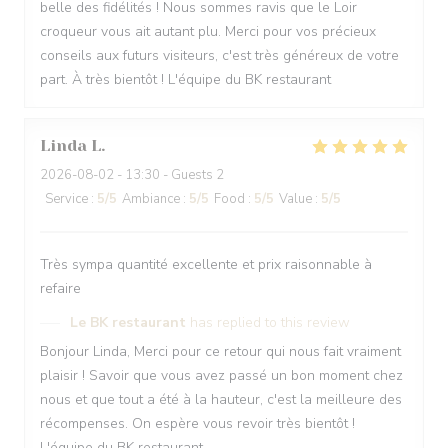
belle des fidélités ! Nous sommes ravis que le Loir
croqueur vous ait autant plu. Merci pour vos précieux
conseils aux futurs visiteurs, c'est très généreux de votre
part. À très bientôt ! L'équipe du BK restaurant
Linda
L
2026-08-02
- 13:30 - Guests 2
Service
:
5
/5
Ambiance
:
5
/5
Food
:
5
/5
Value
:
5
/5
Très sympa quantité excellente et prix raisonnable à
refaire
Le BK restaurant
has replied to this review
Bonjour Linda, Merci pour ce retour qui nous fait vraiment
plaisir ! Savoir que vous avez passé un bon moment chez
nous et que tout a été à la hauteur, c'est la meilleure des
récompenses. On espère vous revoir très bientôt !
L'équipe du BK restaurant