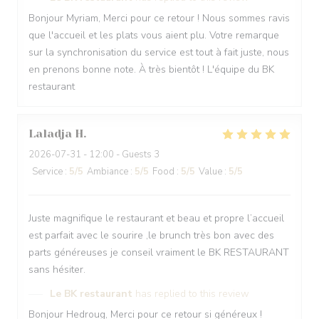
Bonjour Myriam, Merci pour ce retour ! Nous sommes ravis
que l'accueil et les plats vous aient plu. Votre remarque
sur la synchronisation du service est tout à fait juste, nous
en prenons bonne note. À très bientôt ! L'équipe du BK
restaurant
Laladja
H
2026-07-31
- 12:00 - Guests 3
Service
:
5
/5
Ambiance
:
5
/5
Food
:
5
/5
Value
:
5
/5
Juste magnifique le restaurant et beau et propre l’accueil
est parfait avec le sourire ,le brunch très bon avec des
parts généreuses je conseil vraiment le BK RESTAURANT
sans hésiter.
Le BK restaurant
has replied to this review
Bonjour Hedroug, Merci pour ce retour si généreux !