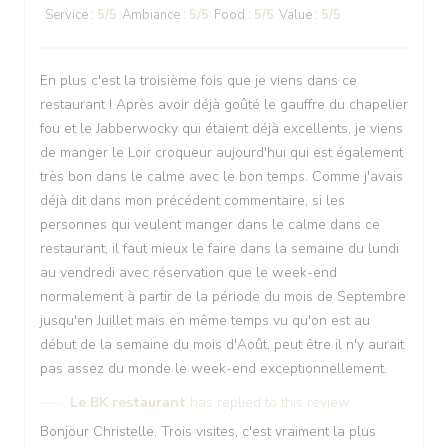
Service
:
5
/5
Ambiance
:
5
/5
Food
:
5
/5
Value
:
5
/5
En plus c'est la troisième fois que je viens dans ce
restaurant ! Après avoir déjà goûté le gauffre du chapelier
fou et le Jabberwocky qui étaient déjà excellents, je viens
de manger le Loir croqueur aujourd'hui qui est également
très bon dans le calme avec le bon temps. Comme j'avais
déjà dit dans mon précédent commentaire, si les
personnes qui veulent manger dans le calme dans ce
restaurant, il faut mieux le faire dans la semaine du lundi
au vendredi avec réservation que le week-end
normalement à partir de la période du mois de Septembre
jusqu'en Juillet mais en même temps vu qu'on est au
début de la semaine du mois d'Août, peut être il n'y aurait
pas assez du monde le week-end exceptionnellement.
Le BK restaurant
has replied to this review
Bonjour Christelle, Trois visites, c'est vraiment la plus