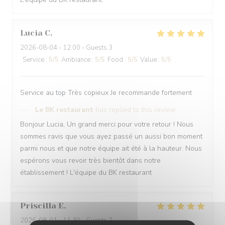
Lucia
C
2026-08-04
- 12:00 - Guests 3
Service
:
5
/5
Ambiance
:
5
/5
Food
:
5
/5
Value
:
5
/5
Service au top Très copieux Je recommande fortement
Le BK restaurant
has replied to this review
Bonjour Lucia, Un grand merci pour votre retour ! Nous
sommes ravis que vous ayez passé un aussi bon moment
parmi nous et que notre équipe ait été à la hauteur. Nous
espérons vous revoir très bientôt dans notre
établissement ! L'équipe du BK restaurant
Priscilla
E
2026-08-01
- 11:30 - Guests 2