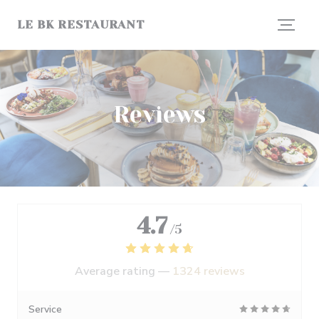
Personalizing your cookie choices
LE BK RESTAURANT
Reviews
4.7
/5
Average rating —
1324 reviews
Service