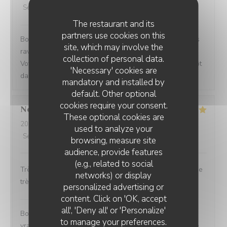
Service
:
4
/5
Ambiance
:
4
/5
Food
:
4
/5
Value
:
4
/5
The restaurant and its
Le BK restaurant
has replied to this review
partners use cookies on this
Bonjour Priscilla, Merci pour votre retour ! Nous sommes
site, which may involve the
ravis que vous ayez passé un bon moment parmi nous.
collection of personal data.
Votre satisfaction nous fait vraiment plaisir. À très bientôt
'Necessary' cookies are
dans notre établissement ! L'équipe du BK restaurant
mandatory and installed by
default. Other optional
cookies require your consent.
Nesrine
D
These optional cookies are
2026-08-02
- 15:00 - Guests 2
used to analyze your
Service
:
5
/5
Ambiance
:
5
/5
Food
:
5
/5
Value
:
5
/5
browsing, measure site
audience, provide features
(e.g., related to social
Très beau restaurant avec une ambiance féerique et une
networks) or display
très bonne bouffe
personalized advertising or
LE BK RESTAURANT
content. Click on 'OK, accept
Le BK restaurant
has replied to this review
all', 'Deny all' or 'Personalize'
Bonjour Nesrine, Merci pour ce retour qui nous fait
to manage your preferences.
vraiment plaisir ! Savoir que vous avez apprécié chaque