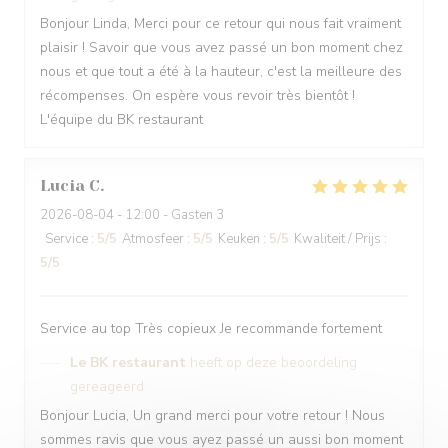
Bonjour Linda, Merci pour ce retour qui nous fait vraiment
plaisir ! Savoir que vous avez passé un bon moment chez
nous et que tout a été à la hauteur, c'est la meilleure des
récompenses. On espère vous revoir très bientôt !
L'équipe du BK restaurant
Lucia
C
2026-08-04
- 12:00 - Gasten 3
Service
:
5
/5
Atmosfeer
:
5
/5
Keuken
:
5
/5
Kwaliteit / Prijs
:
5
/5
Service au top Très copieux Je recommande fortement
Le BK restaurant
heeft op deze beoordeling
gereageerd
Bonjour Lucia, Un grand merci pour votre retour ! Nous
sommes ravis que vous ayez passé un aussi bon moment