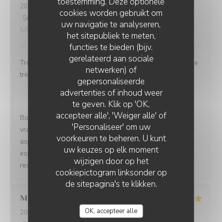
toestemming. Deze optionele
2026-08-02
- 15:00 - Gasten 2
cookies worden gebruikt om
Service
:
5
/5
Atmosfeer
:
5
/5
Keuken
:
5
/5
Kwaliteit / Prijs
:
uw navigatie te analyseren,
5
/5
het sitepubliek te meten,
functies te bieden (bijv.
gerelateerd aan sociale
Très beau restaurant avec une ambiance féerique et une
netwerken) of
très bonne bouffe
gepersonaliseerde
LE BK RESTAURANT
Le BK restaurant
heeft op deze beoordeling
advertenties of inhoud weer
te geven. Klik op 'OK,
gereageerd
accepteer alle', 'Weiger alle' of
Bonjour Nesrine, Merci pour ce retour qui nous fait
'Personaliseer' om uw
vraiment plaisir ! Savoir que vous avez apprécié chaque
voorkeuren te beheren. U kunt
aspect de votre visite nous réjouit sincèrement. Nous
uw keuzes op elk moment
espérons vous revoir très bientôt ! L'équipe du BK
wijzigen door op het
restaurant
cookiepictogram linksonder op
de sitepagina's te klikken.
Maria
D
OK, accepteer alle
2026-08-02
- 11:00 - Gasten 4