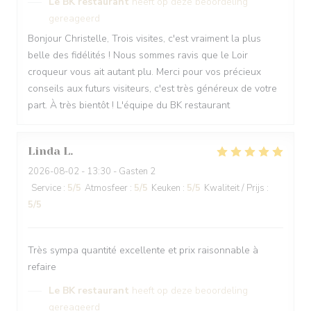
Le BK restaurant
heeft op deze beoordeling
gereageerd
Bonjour Christelle, Trois visites, c'est vraiment la plus
belle des fidélités ! Nous sommes ravis que le Loir
croqueur vous ait autant plu. Merci pour vos précieux
conseils aux futurs visiteurs, c'est très généreux de votre
part. À très bientôt ! L'équipe du BK restaurant
Linda
L
2026-08-02
- 13:30 - Gasten 2
Service
:
5
/5
Atmosfeer
:
5
/5
Keuken
:
5
/5
Kwaliteit / Prijs
:
5
/5
Très sympa quantité excellente et prix raisonnable à
refaire
Le BK restaurant
heeft op deze beoordeling
gereageerd