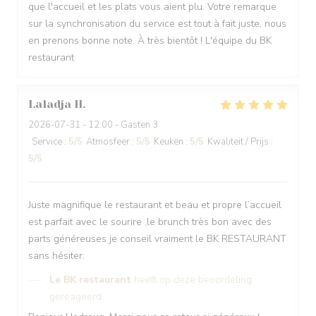
que l'accueil et les plats vous aient plu. Votre remarque
sur la synchronisation du service est tout à fait juste, nous
en prenons bonne note. À très bientôt ! L'équipe du BK
restaurant
Laladja
H
2026-07-31
- 12:00 - Gasten 3
Service
:
5
/5
Atmosfeer
:
5
/5
Keuken
:
5
/5
Kwaliteit / Prijs
:
5
/5
Juste magnifique le restaurant et beau et propre l’accueil
est parfait avec le sourire ,le brunch très bon avec des
parts généreuses je conseil vraiment le BK RESTAURANT
sans hésiter.
Le BK restaurant
heeft op deze beoordeling
gereageerd