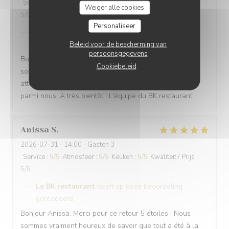
Service
:
5
/5
Atmosfeer
:
5
/5
Keuken
:
5
/5
Kwaliteit / Prijs
:
Weiger alle cookies
5
/5
Personaliseer
Le BK restaurant
heeft op deze beoordeling
gereageerd
Beleid voor de bescherming van
persoonsgegevens
Bonjour Maria, Merci pour ce retour 5 étoiles ! Nous
Cookiebeleid
sommes ravis que tout ait été à la hauteur de vos
attentes. C'est un vrai plaisir de vous avoir accueillie
parmi nous. À très bientôt ! L'équipe du BK restaurant
Anissa
S
2026-07-31
- 14:00 - Gasten 3
Service
:
5
/5
Atmosfeer
:
5
/5
Keuken
:
5
/5
Kwaliteit / Prijs
:
5
/5
Le BK restaurant
heeft op deze beoordeling
gereageerd
Bonjour Anissa, Merci pour ce retour 5 étoiles ! Nous
sommes vraiment heureux de savoir que tout a été à la