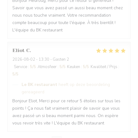
Bonjour Hedroug, Merci pour ce retour si généreux !
Savoir que vous avez passé un aussi beau moment chez
nous nous touche vraiment. Votre recommandation
compte beaucoup pour toute l'équipe. À très bientôt !
L'équipe du BK restaurant
Eliot
C
2026-08-02
- 13:30 - Gasten 2
Service
:
5
/5
Atmosfeer
:
5
/5
Keuken
:
5
/5
Kwaliteit / Prijs
:
5
/5
Le BK restaurant
heeft op deze beoordeling
gereageerd
Bonjour Eliot, Merci pour ce retour 5 étoiles sur tous les
points ! Ça nous fait vraiment plaisir de savoir que vous
avez passé un si beau moment parmi nous. On espère
vous revoir très vite ! L'équipe du BK restaurant