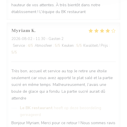
hauteur de vos attentes. À très bientôt dans notre
établissement ! L'équipe du BK restaurant
Myriam
K
2026-08-02
- 11:30 - Gasten 2
Service
:
4
/5
Atmosfeer
:
5
/5
Keuken
:
5
/5
Kwaliteit / Prijs
:
5
/5
Très bon, accueil et service au top Je retire une étoile
seulement car vous avez apporté le plat salé et la partie
sucré en même temps. Malheureusement, J’avais une
boule de glace qui a fondu. La partie sucré aurait dû
attendre
Le BK restaurant
heeft op deze beoordeling
gereageerd
Bonjour Myriam, Merci pour ce retour ! Nous sommes ravis