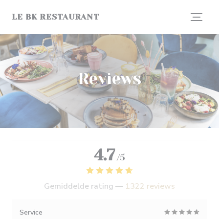
Cookies beheer paneel
LE BK RESTAURANT
Reviews
4.7
/5
Gemiddelde rating —
1322 reviews
Service