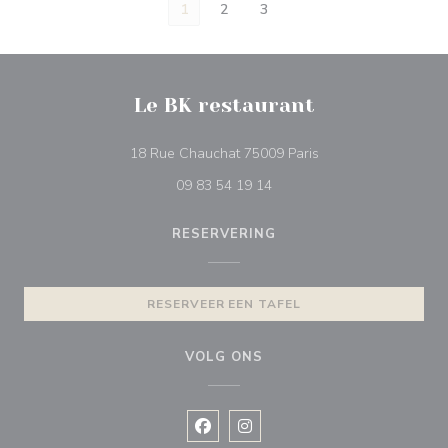
1
2
3
Le BK restaurant
((opent in een nieuw
18 Rue Chauchat 75009 Paris
09 83 54 19 14
RESERVERING
RESERVEER EEN TAFEL
VOLG ONS
Facebook ((opent in een nieuw vens
Instagram ((opent in een nieu