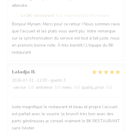
attendre
Le BK restaurant
has responded to the review
Bonjour Myriam, Merci pour ce retour ! Nous sommes ravis
que l'accueil et les plats vous aient plu. Votre remarque
sur la synchronisation du service est tout à fait juste, nous
en prenons bonne note. À très bientôt ! L'équipe du BK
restaurant
Laladja
H
2026-07-31
- 12:00 - guests 3
service
:
5
/5
ambience
:
5
/5
menu
:
5
/5
quality_price
:
5
/5
Juste magnifique le restaurant et beau et propre l’accueil
est parfait avec le sourire ,le brunch très bon avec des
parts généreuses je conseil vraiment le BK RESTAURANT
sans hésiter.