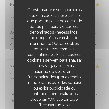
Priscilla
E
O restaurante e seus parceiros
2026-08-01
- 11:30 - guests 2
utilizam cookies neste site, o
service
:
4
/5
ambience
:
4
/5
menu
:
4
/5
quality_price
:
4
/5
que pode implicar na coleta de
Le BK restaurant
has responded to the review
dados pessoais. Os cookies
denominados «necessários»
Bonjour Priscilla, Merci pour votre retour ! Nous sommes
são obrigatórios e instalados
ravis que vous ayez passé un bon moment parmi nous.
por padrão. Outros cookies
Votre satisfaction nous fait vraiment plaisir. À très bientôt
opcionais requerem seu
dans notre établissement ! L'équipe du BK restaurant
consentimento. Esses cookies
opcionais servem para analisar
sua navegação, medir a
Nesrine
D
audiência do site, oferecer
2026-08-02
- 15:00 - guests 2
funcionalidades (por exemplo,
service
:
5
/5
ambience
:
5
/5
menu
:
5
/5
quality_price
:
5
/5
relacionadas às redes sociais)
ou exibir publicidade ou
conteúdos personalizados.
Très beau restaurant avec une ambiance féerique et une
LE BK RESTAURANT
Clique em 'OK, aceitar tudo',
très bonne bouffe
'Recusar tudo' ou