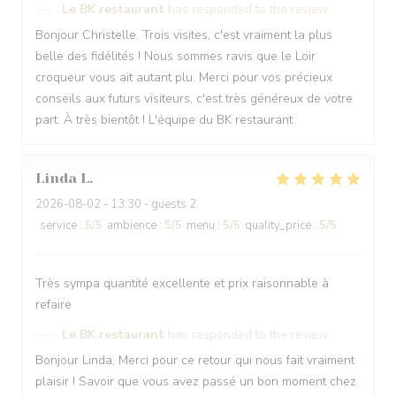
Le BK restaurant
has responded to the review
Bonjour Christelle, Trois visites, c'est vraiment la plus
belle des fidélités ! Nous sommes ravis que le Loir
croqueur vous ait autant plu. Merci pour vos précieux
conseils aux futurs visiteurs, c'est très généreux de votre
part. À très bientôt ! L'équipe du BK restaurant
Linda
L
2026-08-02
- 13:30 - guests 2
service
:
5
/5
ambience
:
5
/5
menu
:
5
/5
quality_price
:
5
/5
Très sympa quantité excellente et prix raisonnable à
refaire
Le BK restaurant
has responded to the review
Bonjour Linda, Merci pour ce retour qui nous fait vraiment
plaisir ! Savoir que vous avez passé un bon moment chez