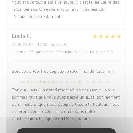
nous et que tout a été à la hauteur, c'est la meilleure des
récompenses. On espère vous revoir très bientôt !
L'équipe du BK restaurant
Lucia
C
2026-08-04
- 12:00 - guests 3
service
:
5
/5
ambience
:
5
/5
menu
:
5
/5
quality_price
:
5
/5
Service au top Très copieux Je recommande fortement
Le BK restaurant
has responded to the review
Bonjour Lucia, Un grand merci pour votre retour ! Nous
sommes ravis que vous ayez passé un aussi bon moment
parmi nous et que notre équipe ait été à la hauteur. Nous
espérons vous revoir très bientôt dans notre
établissement ! L'équipe du BK restaurant