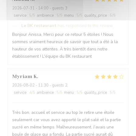
2026-07-31
- 14:00 - guests 3
service
:
5
/5
ambience
:
5
/5
menu
:
5
/5
quality_price
:
5
/5
Le BK restaurant
has responded to the review
Bonjour Anissa, Merci pour ce retour 5 étoiles ! Nous
sommes vraiment heureux de savoir que tout a été à la
hauteur de vos attentes. À très bientôt dans notre
établissement ! L'équipe du BK restaurant
Myriam
K
2026-08-02
- 11:30 - guests 2
service
:
4
/5
ambience
:
5
/5
menu
:
5
/5
quality_price
:
5
/5
Très bon, accueil et service au top Je retire une étoile
seulement car vous avez apporté le plat salé et la partie
sucré en même temps. Malheureusement, J’avais une
boule de glace qui a fondu. La partie sucré aurait dû