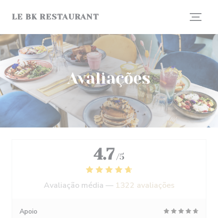
Painel de Gerenciamento de Cookies
LE BK RESTAURANT
Avaliações
4.7
/5
Avaliação média —
1322 avaliações
Apoio