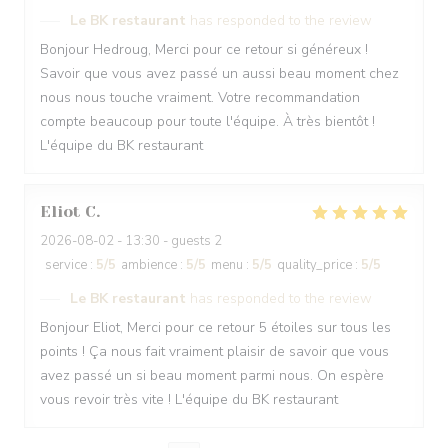
Le BK restaurant
has responded to the review
Bonjour Hedroug, Merci pour ce retour si généreux !
Savoir que vous avez passé un aussi beau moment chez
nous nous touche vraiment. Votre recommandation
compte beaucoup pour toute l'équipe. À très bientôt !
L'équipe du BK restaurant
Eliot
C
2026-08-02
- 13:30 - guests 2
service
:
5
/5
ambience
:
5
/5
menu
:
5
/5
quality_price
:
5
/5
Le BK restaurant
has responded to the review
Bonjour Eliot, Merci pour ce retour 5 étoiles sur tous les
points ! Ça nous fait vraiment plaisir de savoir que vous
avez passé un si beau moment parmi nous. On espère
vous revoir très vite ! L'équipe du BK restaurant