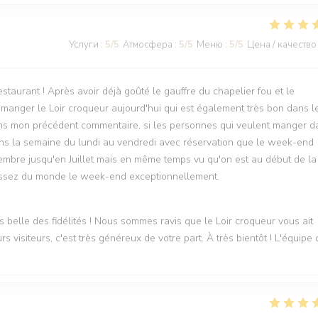
Услуги
:
5
/5
Атмосфера
:
5
/5
Меню
:
5
/5
Цена / качество
estaurant ! Après avoir déjà goûté le gauffre du chapelier fou et le
e manger le Loir croqueur aujourd'hui qui est également très bon dans l
ans mon précédent commentaire, si les personnes qui veulent manger d
 dans la semaine du lundi au vendredi avec réservation que le week-end
embre jusqu'en Juillet mais en même temps vu qu'on est au début de la
s assez du monde le week-end exceptionnellement.
lus belle des fidélités ! Nous sommes ravis que le Loir croqueur vous ait
s visiteurs, c'est très généreux de votre part. À très bientôt ! L'équipe 