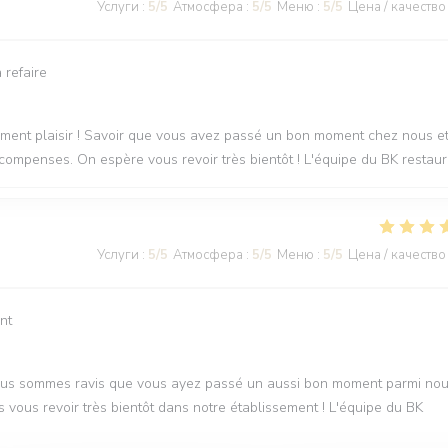
Услуги
:
5
/5
Атмосфера
:
5
/5
Меню
:
5
/5
Цена / качество
 refaire
raiment plaisir ! Savoir que vous avez passé un bon moment chez nous e
récompenses. On espère vous revoir très bientôt ! L'équipe du BK restau
Услуги
:
5
/5
Атмосфера
:
5
/5
Меню
:
5
/5
Цена / качество
nt
 Nous sommes ravis que vous ayez passé un aussi bon moment parmi nou
 vous revoir très bientôt dans notre établissement ! L'équipe du BK