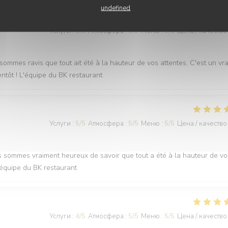
undefined
Услуги
:
5
/5
Атмосфера
:
5
/5
Меню
:
5
/5
Цена / качество
sommes ravis que tout ait été à la hauteur de vos attentes. C'est un vra
entôt ! L'équipe du BK restaurant
Услуги
:
5
/5
Атмосфера
:
5
/5
Меню
:
5
/5
Цена / качество
us sommes vraiment heureux de savoir que tout a été à la hauteur de vo
L'équipe du BK restaurant
Услуги
:
4
/5
Атмосфера
:
5
/5
Меню
:
5
/5
Цена / качество