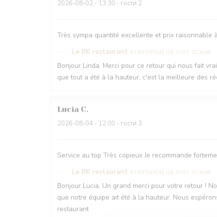
2026-08-02
- 13:30 - гости 2
Très sympa quantité excellente et prix raisonnable à
Le BK restaurant
ответил(а) на этот отзыв
Bonjour Linda, Merci pour ce retour qui nous fait v
que tout a été à la hauteur, c'est la meilleure des 
Lucia
C
2026-08-04
- 12:00 - гости 3
Service au top Très copieux Je recommande forteme
Le BK restaurant
ответил(а) на этот отзыв
Bonjour Lucia, Un grand merci pour votre retour !
que notre équipe ait été à la hauteur. Nous espérons
restaurant