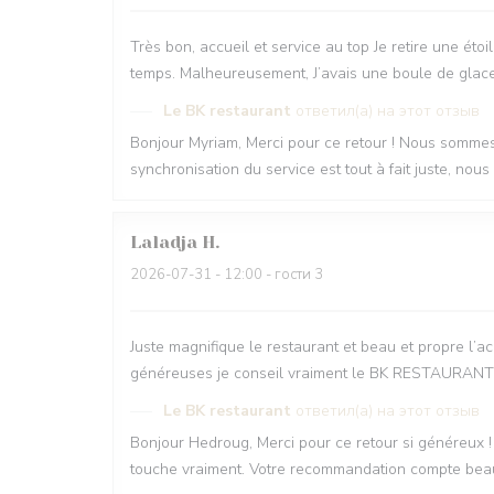
Très bon, accueil et service au top Je retire une ét
temps. Malheureusement, J’avais une boule de glace 
Le BK restaurant
ответил(а) на этот отзыв
Bonjour Myriam, Merci pour ce retour ! Nous sommes r
synchronisation du service est tout à fait juste, nou
Laladja
H
2026-07-31
- 12:00 - гости 3
Juste magnifique le restaurant et beau et propre l’ac
généreuses je conseil vraiment le BK RESTAURANT 
Le BK restaurant
ответил(а) на этот отзыв
Bonjour Hedroug, Merci pour ce retour si généreux
touche vraiment. Votre recommandation compte beauco