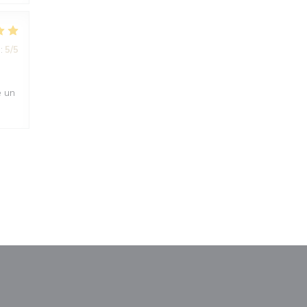
:
5
/5
é un
М