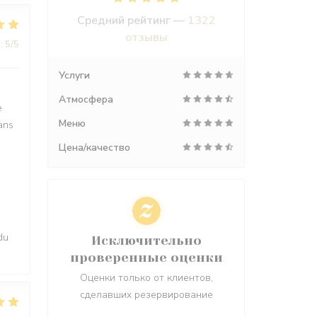
Средний рейтинг —
1322
отзывы
:
5
/5
Услуги
Атмосфера
e
Меню
ans
Цена/качество
du
Исключительно
проверенные оценки
Оценки только от клиентов,
сделавших резервирование