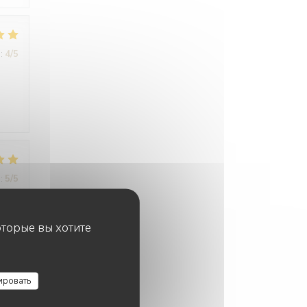
:
4
/5
:
5
/5
оторые вы хотите
ировать