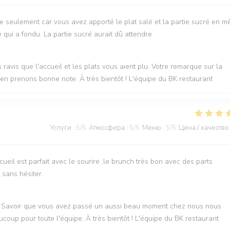
oile seulement car vous avez apporté le plat salé et la partie sucré en 
qui a fondu. La partie sucré aurait dû attendre
avis que l'accueil et les plats vous aient plu. Votre remarque sur la
s en prenons bonne note. À très bientôt ! L'équipe du BK restaurant
Услуги
:
5
/5
Атмосфера
:
5
/5
Меню
:
5
/5
Цена / качество
cueil est parfait avec le sourire ,le brunch très bon avec des parts
sans hésiter.
 ! Savoir que vous avez passé un aussi beau moment chez nous nous
up pour toute l'équipe. À très bientôt ! L'équipe du BK restaurant