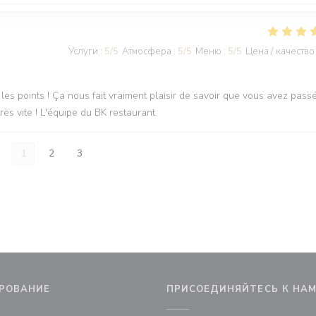
Услуги
:
5
/5
Атмосфера
:
5
/5
Меню
:
5
/5
Цена / качество
s les points ! Ça nous fait vraiment plaisir de savoir que vous avez pass
ès vite ! L'équipe du BK restaurant
1
2
3
РОВАНИЕ
ПРИСОЕДИНЯЙТЕСЬ К НА