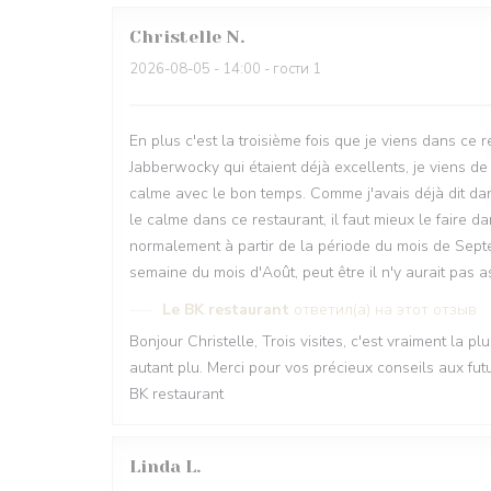
Christelle
N
2026-08-05
- 14:00 - гости 1
En plus c'est la troisième fois que je viens dans ce r
Jabberwocky qui étaient déjà excellents, je viens d
calme avec le bon temps. Comme j'avais déjà dit d
le calme dans ce restaurant, il faut mieux le faire
normalement à partir de la période du mois de Sept
semaine du mois d'Août, peut être il n'y aurait pa
Le BK restaurant
ответил(а) на этот отзыв
Bonjour Christelle, Trois visites, c'est vraiment la p
autant plu. Merci pour vos précieux conseils aux futur
BK restaurant
Linda
L