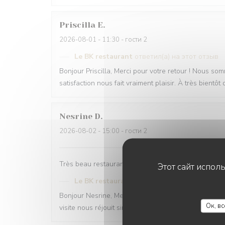
Priscilla
E
2026-08-01
- 11:30 - гости 2
Le BK restaurant
ответил(а) на этот отзыв
Bonjour Priscilla, Merci pour votre retour ! Nous 
satisfaction nous fait vraiment plaisir. À très bientô
Nesrine
D
2026-08-02
- 15:00 - гости 2
Très beau restaurant avec une ambiance féerique e
Этот сайт испол
Le BK restaurant
ответил(а) на этот отзыв
Bonjour Nesrine, Merci pour ce retour qui nous fait 
Ок, в
visite nous réjouit sincèrement. Nous espérons vous 