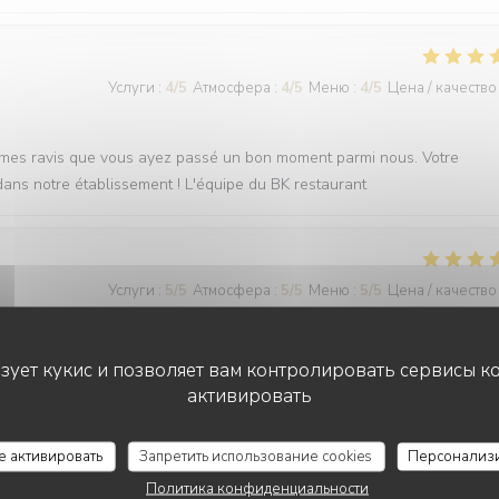
Услуги
:
4
/5
Атмосфера
:
4
/5
Меню
:
4
/5
Цена / качество
sommes ravis que vous ayez passé un bon moment parmi nous. Votre
t dans notre établissement ! L'équipe du BK restaurant
Услуги
:
5
/5
Атмосфера
:
5
/5
Меню
:
5
/5
Цена / качество
t une très bonne bouffe
ьзует кукис и позволяет вам контролировать сервисы к
активировать
vraiment plaisir ! Savoir que vous avez apprécié chaque aspect de votre
LE BK RESTAURANT
се активировать
Запретить использование cookies
Персонализ
revoir très bientôt ! L'équipe du BK restaurant
Политика конфиденциальности