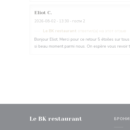
Eliot
C
2026-08-02
- 13:30 - гости 2
Le BK restaurant
ответил(а) на этот отзыв
Bonjour Eliot, Merci pour ce retour 5 étoiles sur tou
si beau moment parmi nous. On espère vous revoir tr
Le BK restaurant
БРОНИ