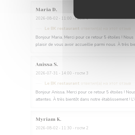
Maria
D
2026-08-02
- 11:00 - гости 4
Le BK restaurant
ответил(а) на этот отзыв
Bonjour Maria, Merci pour ce retour 5 étoiles ! Nous 
plaisir de vous avoir accueillie parmi nous. À très bi
Anissa
S
2026-07-31
- 14:00 - гости 3
Le BK restaurant
ответил(а) на этот отзыв
Bonjour Anissa, Merci pour ce retour 5 étoiles ! No
attentes. À très bientôt dans notre établissement ! 
Myriam
K
2026-08-02
- 11:30 - гости 2