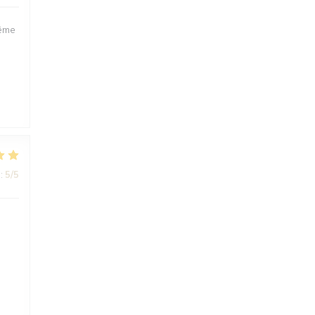
même
:
5
/5