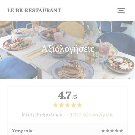
Πίνακας διαχείρισης "Μπισκότων" (Cookies)
LE BK RESTAURANT
Αξιολογήσεις
4.7
/5
Μέση βαθμολογία —
1322 αξιολογήσεις
Υπηρεσία