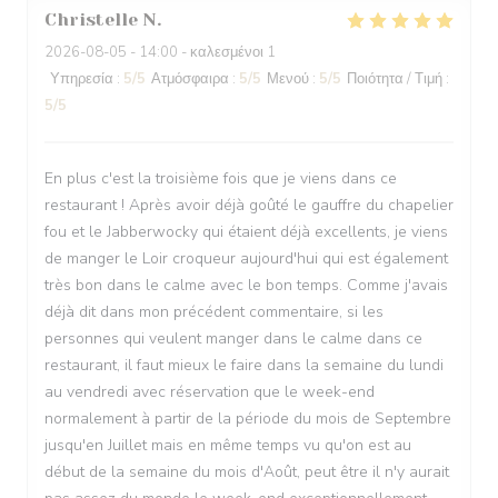
Christelle
N
2026-08-05
- 14:00 - καλεσμένοι 1
Υπηρεσία
:
5
/5
Ατμόσφαιρα
:
5
/5
Μενού
:
5
/5
Ποιότητα / Τιμή
:
5
/5
En plus c'est la troisième fois que je viens dans ce
restaurant ! Après avoir déjà goûté le gauffre du chapelier
fou et le Jabberwocky qui étaient déjà excellents, je viens
de manger le Loir croqueur aujourd'hui qui est également
très bon dans le calme avec le bon temps. Comme j'avais
déjà dit dans mon précédent commentaire, si les
personnes qui veulent manger dans le calme dans ce
restaurant, il faut mieux le faire dans la semaine du lundi
au vendredi avec réservation que le week-end
normalement à partir de la période du mois de Septembre
jusqu'en Juillet mais en même temps vu qu'on est au
début de la semaine du mois d'Août, peut être il n'y aurait