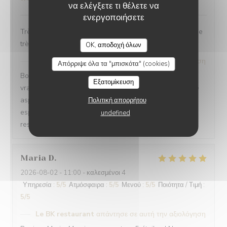
να ελέγξετε τι θέλετε να
ενεργοποιήσετε
Très beau restaurant avec une ambiance féerique et une
LE BK RESTAURANT
très bonne bouffe
OK, αποδοχή όλων
Le BK restaurant
απάντησε σε αυτή την αξιολόγηση
Απόρριψε όλα τα "μπισκότα" (cookies)
Bonjour Nesrine, Merci pour ce retour qui nous fait
Εξατομίκευση
vraiment plaisir ! Savoir que vous avez apprécié chaque
aspect de votre visite nous réjouit sincèrement. Nous
Πολιτική απορρήτου
espérons vous revoir très bientôt ! L'équipe du BK
undefined
restaurant
Maria
D
2026-08-02
- 11:00 - καλεσμένοι 4
Υπηρεσία
:
5
/5
Ατμόσφαιρα
:
5
/5
Μενού
:
5
/5
Ποιότητα / Τιμή
:
5
/5
Le BK restaurant
απάντησε σε αυτή την αξιολόγηση