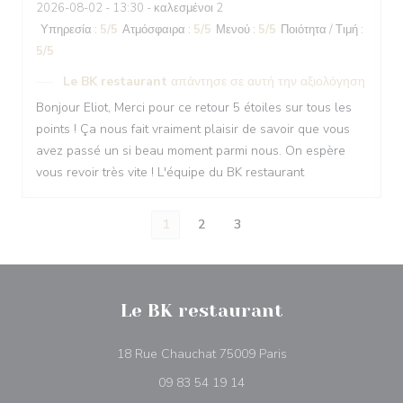
2026-08-02
- 13:30 - καλεσμένοι 2
Υπηρεσία
:
5
/5
Ατμόσφαιρα
:
5
/5
Μενού
:
5
/5
Ποιότητα / Τιμή
:
5
/5
Le BK restaurant
απάντησε σε αυτή την αξιολόγηση
Bonjour Eliot, Merci pour ce retour 5 étoiles sur tous les
points ! Ça nous fait vraiment plaisir de savoir que vous
avez passé un si beau moment parmi nous. On espère
vous revoir très vite ! L'équipe du BK restaurant
1
2
3
Le BK restaurant
((ανοίγει σε νέο παρ
18 Rue Chauchat 75009 Paris
09 83 54 19 14