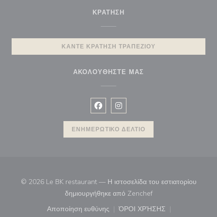
ΚΡΆΤΗΣΗ
ΚΆΝΤΕ ΚΡΆΤΗΣΗ ΤΡΑΠΕΖΙΟΎ
ΑΚΟΛΟΥΘΉΣΤΕ ΜΑΣ
Facebook ((ανοίγει σε νέο παράθυρ
Instagram ((ανοίγει σε νέο π
ΕΝΗΜΕΡΩΤΙΚΌ ΔΕΛΤΊΟ
© 2026 Le BK restaurant — Η ιστοσελίδα του εστιατορίου
((ανοίγει σε νέο παρά
δημιουργήθηκε από
Zenchef
Αποποίηση ευθύνης
ΌΡΟΙ ΧΡΉΣΗΣ
((ανοίγει σε νέο παράθυρο))
((ανοίγει σε νέο παράθ