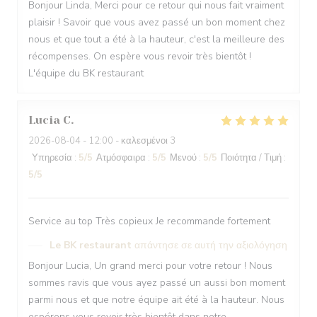
Bonjour Linda, Merci pour ce retour qui nous fait vraiment
plaisir ! Savoir que vous avez passé un bon moment chez
nous et que tout a été à la hauteur, c'est la meilleure des
récompenses. On espère vous revoir très bientôt !
L'équipe du BK restaurant
Lucia
C
2026-08-04
- 12:00 - καλεσμένοι 3
Υπηρεσία
:
5
/5
Ατμόσφαιρα
:
5
/5
Μενού
:
5
/5
Ποιότητα / Τιμή
:
5
/5
Service au top Très copieux Je recommande fortement
Le BK restaurant
απάντησε σε αυτή την αξιολόγηση
Bonjour Lucia, Un grand merci pour votre retour ! Nous
sommes ravis que vous ayez passé un aussi bon moment
parmi nous et que notre équipe ait été à la hauteur. Nous
espérons vous revoir très bientôt dans notre