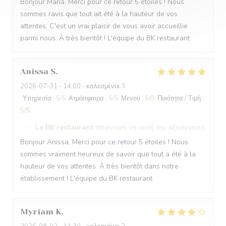
Bonjour Maria, Merci pour ce retour 5 étoiles ! Nous
sommes ravis que tout ait été à la hauteur de vos
attentes. C'est un vrai plaisir de vous avoir accueillie
parmi nous. À très bientôt ! L'équipe du BK restaurant
Anissa
S
2026-07-31
- 14:00 - καλεσμένοι 3
Υπηρεσία
:
5
/5
Ατμόσφαιρα
:
5
/5
Μενού
:
5
/5
Ποιότητα / Τιμή
:
5
/5
Le BK restaurant
απάντησε σε αυτή την αξιολόγηση
Bonjour Anissa, Merci pour ce retour 5 étoiles ! Nous
sommes vraiment heureux de savoir que tout a été à la
hauteur de vos attentes. À très bientôt dans notre
établissement ! L'équipe du BK restaurant
Myriam
K