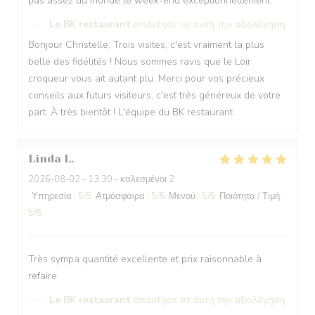
pas assez du monde le week-end exceptionnellement.
Le BK restaurant
απάντησε σε αυτή την αξιολόγηση
Bonjour Christelle, Trois visites, c'est vraiment la plus
belle des fidélités ! Nous sommes ravis que le Loir
croqueur vous ait autant plu. Merci pour vos précieux
conseils aux futurs visiteurs, c'est très généreux de votre
part. À très bientôt ! L'équipe du BK restaurant
Linda
L
2026-08-02
- 13:30 - καλεσμένοι 2
Υπηρεσία
:
5
/5
Ατμόσφαιρα
:
5
/5
Μενού
:
5
/5
Ποιότητα / Τιμή
:
5
/5
Très sympa quantité excellente et prix raisonnable à
refaire
Le BK restaurant
απάντησε σε αυτή την αξιολόγηση