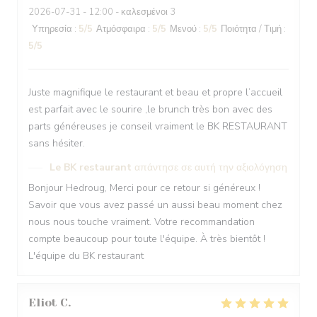
2026-07-31
- 12:00 - καλεσμένοι 3
Υπηρεσία
:
5
/5
Ατμόσφαιρα
:
5
/5
Μενού
:
5
/5
Ποιότητα / Τιμή
:
5
/5
Juste magnifique le restaurant et beau et propre l’accueil
est parfait avec le sourire ,le brunch très bon avec des
parts généreuses je conseil vraiment le BK RESTAURANT
sans hésiter.
Le BK restaurant
απάντησε σε αυτή την αξιολόγηση
Bonjour Hedroug, Merci pour ce retour si généreux !
Savoir que vous avez passé un aussi beau moment chez
nous nous touche vraiment. Votre recommandation
compte beaucoup pour toute l'équipe. À très bientôt !
L'équipe du BK restaurant
Eliot
C