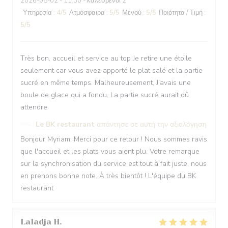
2026-08-02
- 11:30 - καλεσμένοι 2
Υπηρεσία
:
4
/5
Ατμόσφαιρα
:
5
/5
Μενού
:
5
/5
Ποιότητα / Τιμή
:
5
/5
Très bon, accueil et service au top Je retire une étoile
seulement car vous avez apporté le plat salé et la partie
sucré en même temps. Malheureusement, J’avais une
boule de glace qui a fondu. La partie sucré aurait dû
attendre
Le BK restaurant
απάντησε σε αυτή την αξιολόγηση
Bonjour Myriam, Merci pour ce retour ! Nous sommes ravis
que l'accueil et les plats vous aient plu. Votre remarque
sur la synchronisation du service est tout à fait juste, nous
en prenons bonne note. À très bientôt ! L'équipe du BK
restaurant
Laladja
H