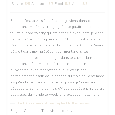
Service
:
5
/5
Ambiance
:
5
/5
Food
:
5
/5
Value
:
5
/5
En plus c'est la troisième fois que je viens dans ce
restaurant ! Après avoir déjà goûté le gauffre du chapelier
fou et le Jabberwocky qui étaient déjà excellents, je viens
de manger le Loir croqueur aujourd'hui qui est également
très bon dans le calme avec le bon temps. Comme j'avais
déjà dit dans mon précédent commentaire, si les
personnes qui veulent manger dans le calme dans ce
restaurant, il faut mieux le faire dans la semaine du lundi
au vendredi avec réservation que le week-end
normalement à partir de la période du mois de Septembre
jusqu'en Juillet mais en même temps vu qu'on est au
début de la semaine du mois d'Août, peut être il n'y aurait
pas assez du monde le week-end exceptionnellement.
Le BK restaurant
has replied to this review
Bonjour Christelle, Trois visites, c'est vraiment la plus