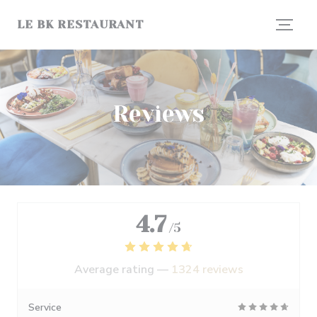
Personalizing your cookie choices
LE BK RESTAURANT
Reviews
4.7
/5
Average rating —
1324 reviews
Service