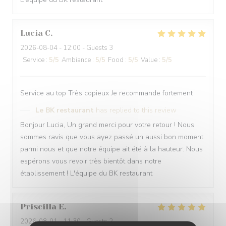
Lucia
C
2026-08-04
- 12:00 - Guests 3
Service
:
5
/5
Ambiance
:
5
/5
Food
:
5
/5
Value
:
5
/5
Service au top Très copieux Je recommande fortement
Le BK restaurant
has replied to this review
Bonjour Lucia, Un grand merci pour votre retour ! Nous
sommes ravis que vous ayez passé un aussi bon moment
parmi nous et que notre équipe ait été à la hauteur. Nous
espérons vous revoir très bientôt dans notre
établissement ! L'équipe du BK restaurant
Priscilla
E
2026-08-01
- 11:30 - Guests 2