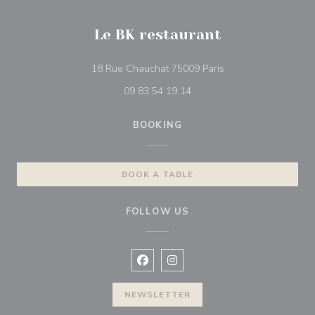
Le BK restaurant
((opens in a new wi
18 Rue Chauchat 75009 Paris
09 83 54 19 14
BOOKING
BOOK A TABLE
FOLLOW US
Facebook ((opens in a new window
Instagram ((opens in a new w
NEWSLETTER