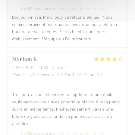
Le BK restaurant
has replied to this review
Bonjour Anissa, Merci pour ce retour 5 étoiles ! Nous
sommes vraiment heureux de savoir que tout a été à la
hauteur de vos attentes. À très bientôt dans notre
établissement ! L'équipe du BK restaurant
Myriam
K
2026-08-02
- 11:30 - Guests 2
Service
:
4
/5
Ambiance
:
5
/5
Food
:
5
/5
Value
:
5
/5
Très bon, accueil et service au top Je retire une étoile
seulement car vous avez apporté le plat salé et la partie
sucré en même temps. Malheureusement, J’avais une
boule de glace qui a fondu. La partie sucré aurait dû
attendre
Le BK restaurant
has replied to this review