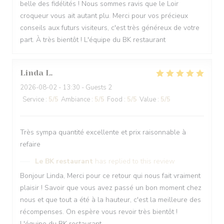
belle des fidélités ! Nous sommes ravis que le Loir
croqueur vous ait autant plu. Merci pour vos précieux
conseils aux futurs visiteurs, c'est très généreux de votre
part. À très bientôt ! L'équipe du BK restaurant
Linda
L
2026-08-02
- 13:30 - Guests 2
Service
:
5
/5
Ambiance
:
5
/5
Food
:
5
/5
Value
:
5
/5
Très sympa quantité excellente et prix raisonnable à
refaire
Le BK restaurant
has replied to this review
Bonjour Linda, Merci pour ce retour qui nous fait vraiment
plaisir ! Savoir que vous avez passé un bon moment chez
nous et que tout a été à la hauteur, c'est la meilleure des
récompenses. On espère vous revoir très bientôt !
L'équipe du BK restaurant