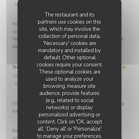
Service
:
4
/5
Ambiance
:
4
/5
Food
:
4
/5
Value
:
4
/5
The restaurant and its
Le BK restaurant
has replied to this review
partners use cookies on this
Bonjour Priscilla, Merci pour votre retour ! Nous sommes
site, which may involve the
ravis que vous ayez passé un bon moment parmi nous.
collection of personal data.
Votre satisfaction nous fait vraiment plaisir. À très bientôt
'Necessary' cookies are
dans notre établissement ! L'équipe du BK restaurant
mandatory and installed by
default. Other optional
cookies require your consent.
Nesrine
D
These optional cookies are
2026-08-02
- 15:00 - Guests 2
used to analyze your
Service
:
5
/5
Ambiance
:
5
/5
Food
:
5
/5
Value
:
5
/5
browsing, measure site
audience, provide features
(e.g., related to social
Très beau restaurant avec une ambiance féerique et une
networks) or display
très bonne bouffe
personalized advertising or
LE BK RESTAURANT
content. Click on 'OK, accept
Le BK restaurant
has replied to this review
all', 'Deny all' or 'Personalize'
Bonjour Nesrine, Merci pour ce retour qui nous fait
to manage your preferences.
vraiment plaisir ! Savoir que vous avez apprécié chaque