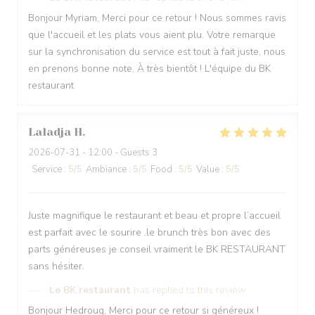
Bonjour Myriam, Merci pour ce retour ! Nous sommes ravis
que l'accueil et les plats vous aient plu. Votre remarque
sur la synchronisation du service est tout à fait juste, nous
en prenons bonne note. À très bientôt ! L'équipe du BK
restaurant
Laladja
H
2026-07-31
- 12:00 - Guests 3
Service
:
5
/5
Ambiance
:
5
/5
Food
:
5
/5
Value
:
5
/5
Juste magnifique le restaurant et beau et propre l’accueil
est parfait avec le sourire ,le brunch très bon avec des
parts généreuses je conseil vraiment le BK RESTAURANT
sans hésiter.
Le BK restaurant
has replied to this review
Bonjour Hedroug, Merci pour ce retour si généreux !