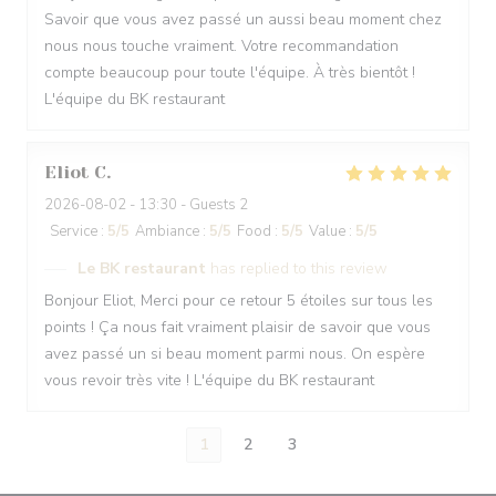
Savoir que vous avez passé un aussi beau moment chez
nous nous touche vraiment. Votre recommandation
compte beaucoup pour toute l'équipe. À très bientôt !
L'équipe du BK restaurant
Eliot
C
2026-08-02
- 13:30 - Guests 2
Service
:
5
/5
Ambiance
:
5
/5
Food
:
5
/5
Value
:
5
/5
Le BK restaurant
has replied to this review
Bonjour Eliot, Merci pour ce retour 5 étoiles sur tous les
points ! Ça nous fait vraiment plaisir de savoir que vous
avez passé un si beau moment parmi nous. On espère
vous revoir très vite ! L'équipe du BK restaurant
1
2
3