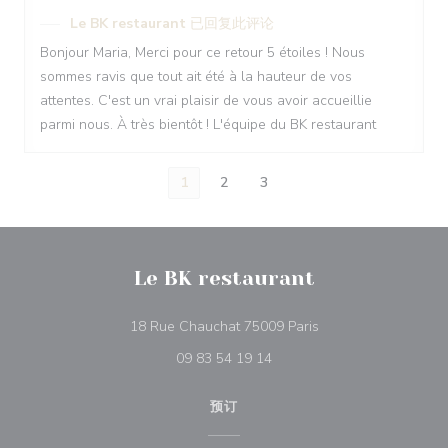
Le BK restaurant
已回复此评论
Bonjour Maria, Merci pour ce retour 5 étoiles ! Nous
sommes ravis que tout ait été à la hauteur de vos
attentes. C'est un vrai plaisir de vous avoir accueillie
parmi nous. À très bientôt ! L'équipe du BK restaurant
1
2
3
Le BK restaurant
((在新窗口中打开))
18 Rue Chauchat 75009 Paris
09 83 54 19 14
预订