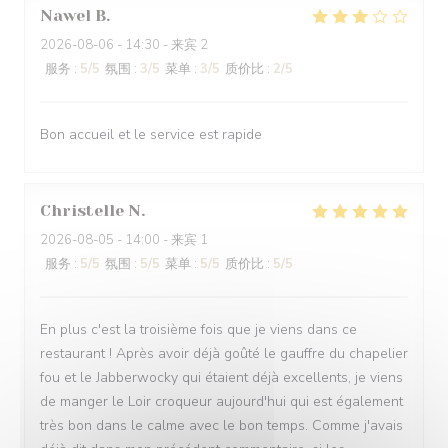
Nawel
B
2026-08-06
- 14:30 - 来宾 2
服务
:
5
/5
氛围
:
3
/5
菜单
:
3
/5
质价比
:
2
/5
Bon accueil et le service est rapide
Christelle
N
2026-08-05
- 14:00 - 来宾 1
服务
:
5
/5
氛围
:
5
/5
菜单
:
5
/5
质价比
:
5
/5
En plus c'est la troisième fois que je viens dans ce
restaurant ! Après avoir déjà goûté le gauffre du chapelier
fou et le Jabberwocky qui étaient déjà excellents, je viens
de manger le Loir croqueur aujourd'hui qui est également
très bon dans le calme avec le bon temps. Comme j'avais