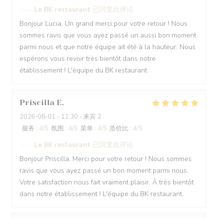
Le BK restaurant
已回复此评论
Bonjour Lucia, Un grand merci pour votre retour ! Nous
sommes ravis que vous ayez passé un aussi bon moment
parmi nous et que notre équipe ait été à la hauteur. Nous
espérons vous revoir très bientôt dans notre
établissement ! L'équipe du BK restaurant
Priscilla
E
2026-08-01
- 11:30 - 来宾 2
服务
:
4
/5
氛围
:
4
/5
菜单
:
4
/5
质价比
:
4
/5
Le BK restaurant
已回复此评论
Bonjour Priscilla, Merci pour votre retour ! Nous sommes
ravis que vous ayez passé un bon moment parmi nous.
Votre satisfaction nous fait vraiment plaisir. À très bientôt
dans notre établissement ! L'équipe du BK restaurant