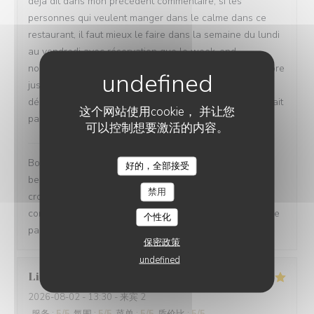
déjà dit dans mon précédent commentaire, si les
personnes qui veulent manger dans le calme dans ce
restaurant, il faut mieux le faire dans la semaine du lundi
au vendredi avec réservation que le week-end
normalement à partir de la période du mois de Septembre
jusqu'en Juillet mais en même temps vu qu'on est au
début de la semaine du mois d'Août, peut être il n'y aurait
这个网站使用cookie， 并让您
pas assez du monde le week-end exceptionnellement.
可以控制想要激活的内容。
Le BK restaurant
已回复此评论
Bonjour Christelle, Trois visites, c'est vraiment la plus
好的，全部接受
LE BK RESTAURANT
belle des fidélités ! Nous sommes ravis que le Loir
禁用
croqueur vous ait autant plu. Merci pour vos précieux
conseils aux futurs visiteurs, c'est très généreux de votre
个性化
part. À très bientôt ! L'équipe du BK restaurant
保密政策
undefined
Linda
L
2026-08-02
- 13:30 - 来宾 2