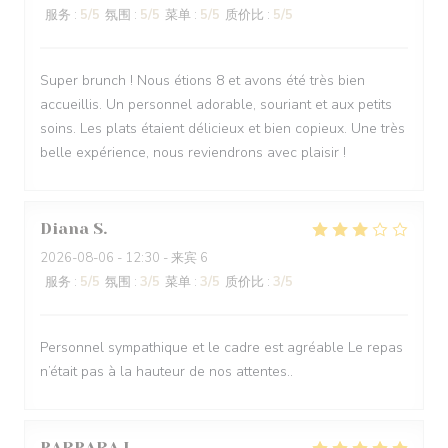
服务
:
5
/5
氛围
:
5
/5
菜单
:
5
/5
质价比
:
5
/5
Super brunch ! Nous étions 8 et avons été très bien
accueillis. Un personnel adorable, souriant et aux petits
soins. Les plats étaient délicieux et bien copieux. Une très
belle expérience, nous reviendrons avec plaisir !
Diana
S
2026-08-06
- 12:30 - 来宾 6
服务
:
5
/5
氛围
:
3
/5
菜单
:
3
/5
质价比
:
3
/5
Personnel sympathique et le cadre est agréable Le repas
n’était pas à la hauteur de nos attentes..
BARBARA
L