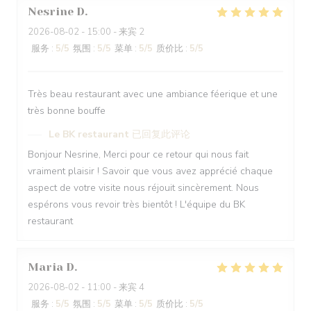
Nesrine
D
2026-08-02
- 15:00 - 来宾 2
服务
:
5
/5
氛围
:
5
/5
菜单
:
5
/5
质价比
:
5
/5
Très beau restaurant avec une ambiance féerique et une
très bonne bouffe
Le BK restaurant
已回复此评论
Bonjour Nesrine, Merci pour ce retour qui nous fait
vraiment plaisir ! Savoir que vous avez apprécié chaque
aspect de votre visite nous réjouit sincèrement. Nous
espérons vous revoir très bientôt ! L'équipe du BK
restaurant
Maria
D
2026-08-02
- 11:00 - 来宾 4
服务
:
5
/5
氛围
:
5
/5
菜单
:
5
/5
质价比
:
5
/5