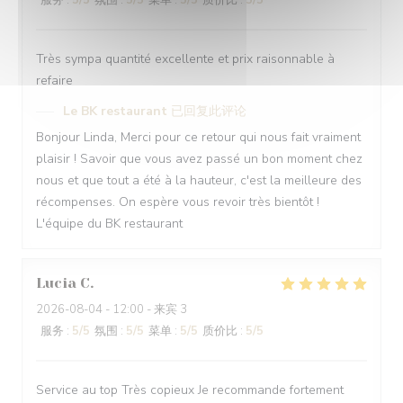
服务
:
5
/5
氛围
:
5
/5
菜单
:
5
/5
质价比
:
5
/5
Très sympa quantité excellente et prix raisonnable à
refaire
Le BK restaurant
已回复此评论
Bonjour Linda, Merci pour ce retour qui nous fait vraiment
plaisir ! Savoir que vous avez passé un bon moment chez
nous et que tout a été à la hauteur, c'est la meilleure des
récompenses. On espère vous revoir très bientôt !
L'équipe du BK restaurant
Lucia
C
2026-08-04
- 12:00 - 来宾 3
服务
:
5
/5
氛围
:
5
/5
菜单
:
5
/5
质价比
:
5
/5
Service au top Très copieux Je recommande fortement