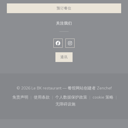
预订餐位
关注我们
Facebook ((在新窗口中打开))
Instagram ((在新窗口中打开))
通讯
((在新窗
© 2026 Le BK restaurant — 餐馆网站创建者
Zenchef
免责声明
使用条款
个人数据保护政策
cookie 策略
((在新窗口中打开))
((在新窗口中打开))
((在新窗口中打开))
((在新窗口中
无障碍设施
((在新窗口中打开))