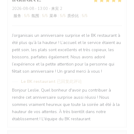
2026-08-08
- 13:00 - 来宾 2
服务
:
5
/5
氛围
:
5
/5
菜单
:
5
/5
质价比
:
5
/5
J’organisais un anniversaire surprise et le BK restaurant à
été plus qu’à la hauteur ! L’accueil et le service étaient au
petit soin, les plats sont excellents et très copieux, les
boissons, parfaites également. Nous avons adoré
l’expérience et la petite attention pour la personne qui
fêtait son anniversaire ! Un grand merci à vous !
Le BK restaurant
已回复此评论
Bonjour Leslie, Quel bonheur d'avoir pu contribuer à
rendre cet anniversaire surprise aussi réussi ! Nous
sommes vraiment heureux que toute la soirée ait été à la
hauteur de vos attentes. À très bientôt dans notre
établissement ! L'équipe du BK restaurant