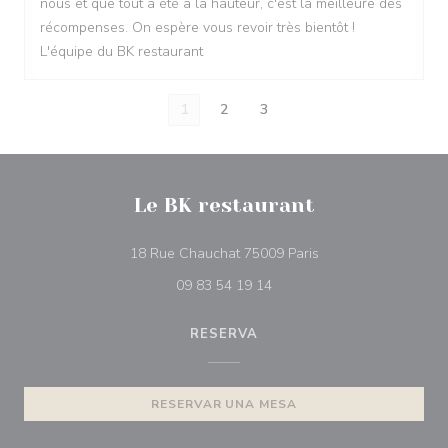
nous et que tout a été à la hauteur, c'est la meilleure des
récompenses. On espère vous revoir très bientôt !
L'équipe du BK restaurant
1
2
3
Le BK restaurant
((abre en una nueva
18 Rue Chauchat 75009 Paris
09 83 54 19 14
RESERVA
RESERVAR UNA MESA