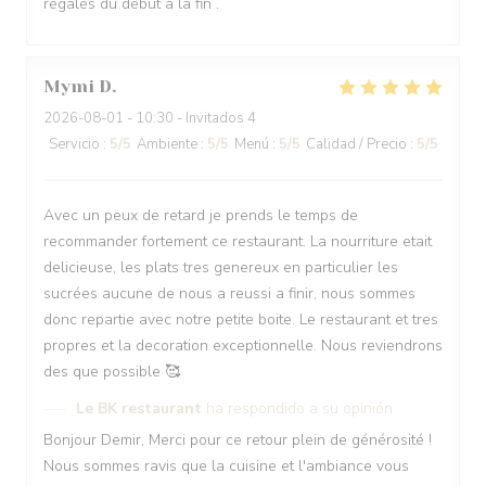
régalés du début à la fin .
Mymi
D
2026-08-01
- 10:30 - Invitados 4
Servicio
:
5
/5
Ambiente
:
5
/5
Menú
:
5
/5
Calidad / Precio
:
5
/5
Avec un peux de retard je prends le temps de
recommander fortement ce restaurant. La nourriture etait
delicieuse, les plats tres genereux en particulier les
sucrées aucune de nous a reussi a finir, nous sommes
donc repartie avec notre petite boite. Le restaurant et tres
propres et la decoration exceptionnelle. Nous reviendrons
des que possible 🥰
Le BK restaurant
ha respondido a su opinión
Bonjour Demir, Merci pour ce retour plein de générosité !
Nous sommes ravis que la cuisine et l'ambiance vous