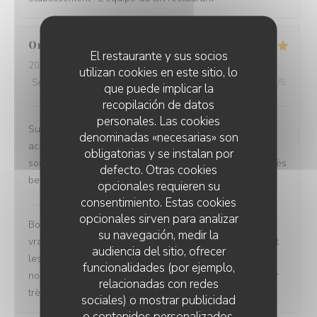
Ornella
Z
El restaurante y sus socios
2026-08-08
- 13:00 - Invitados 11
utilizan cookies en este sitio, lo
Servicio
:
5
/5
Ambiente
:
5
/5
Menú
:
5
/5
Calidad / Precio
:
5
/5
que puede implicar la
recopilación de datos
personales. Las cookies
Super brunch ! Nous étions 8 et avons été très bien
denominadas «necesarias» son
accueillis. Un personnel adorable, souriant et aux petits
obligatorias y se instalan por
soins. Les plats étaient délicieux et bien copieux. Une très
defecto. Otras cookies
belle expérience, nous reviendrons avec plaisir !
opcionales requieren su
consentimiento. Estas cookies
Le BK restaurant
ha respondido a su opinión
opcionales sirven para analizar
Bonjour Ornella, Merci pour ce retour qui nous fait
su navegación, medir la
vraiment plaisir ! Accueillir un groupe de 8 personnes et
audiencia del sitio, ofrecer
les voir repartir avec le sourire, c'est exactement ce qui
funcionalidades (por ejemplo,
nous motive chaque jour. Nous espérons vous retrouver
relacionadas con redes
très bientôt ! L'équipe du BK restaurant
sociales) o mostrar publicidad
o contenidos personalizados.