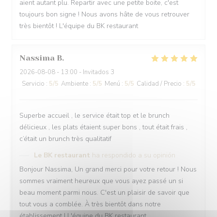
aient autant plu. Repartir avec une petite boite, c'est
toujours bon signe ! Nous avons hâte de vous retrouver
très bientôt ! L'équipe du BK restaurant
Nassima
B
2026-08-08
- 13:00 - Invitados 3
Servicio
:
5
/5
Ambiente
:
5
/5
Menú
:
5
/5
Calidad / Precio
:
5
/5
Superbe accueil , le service était top et le brunch
délicieux , les plats étaient super bons , tout était frais ,
c’était un brunch très qualitatif
Le BK restaurant
ha respondido a su opinión
Bonjour Nassima, Un grand merci pour votre retour ! Nous
sommes vraiment heureux que vous ayez passé un si
beau moment parmi nous. C'est un plaisir de savoir que
tout vous a comblée. À très bientôt dans notre
établissement ! L'équipe du BK restaurant