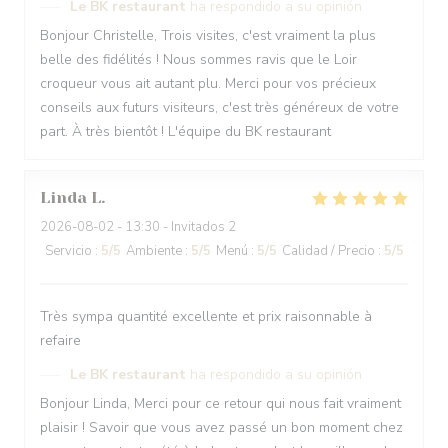
Le BK restaurant
ha respondido a su opinión
Bonjour Christelle, Trois visites, c'est vraiment la plus
belle des fidélités ! Nous sommes ravis que le Loir
croqueur vous ait autant plu. Merci pour vos précieux
conseils aux futurs visiteurs, c'est très généreux de votre
part. À très bientôt ! L'équipe du BK restaurant
Linda
L
2026-08-02
- 13:30 - Invitados 2
Servicio
:
5
/5
Ambiente
:
5
/5
Menú
:
5
/5
Calidad / Precio
:
5
/5
Très sympa quantité excellente et prix raisonnable à
refaire
Le BK restaurant
ha respondido a su opinión
Bonjour Linda, Merci pour ce retour qui nous fait vraiment
plaisir ! Savoir que vous avez passé un bon moment chez