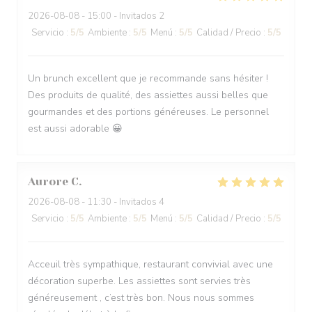
2026-08-08
- 15:00 - Invitados 2
Servicio
:
5
/5
Ambiente
:
5
/5
Menú
:
5
/5
Calidad / Precio
:
5
/5
Un brunch excellent que je recommande sans hésiter !
Des produits de qualité, des assiettes aussi belles que
gourmandes et des portions généreuses. Le personnel
est aussi adorable 😀
Aurore
C
2026-08-08
- 11:30 - Invitados 4
Servicio
:
5
/5
Ambiente
:
5
/5
Menú
:
5
/5
Calidad / Precio
:
5
/5
Acceuil très sympathique, restaurant convivial avec une
décoration superbe. Les assiettes sont servies très
généreusement , c’est très bon. Nous nous sommes