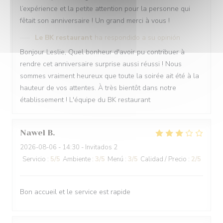
l’expérience et la petite attention pour la personne qui
fêtait son anniversaire ! Un grand merci à vous !
Le BK restaurant
ha respondido a su opinión
Bonjour Leslie, Quel bonheur d'avoir pu contribuer à
rendre cet anniversaire surprise aussi réussi ! Nous
sommes vraiment heureux que toute la soirée ait été à la
hauteur de vos attentes. À très bientôt dans notre
établissement ! L'équipe du BK restaurant
Nawel
B
2026-08-06
- 14:30 - Invitados 2
Servicio
:
5
/5
Ambiente
:
3
/5
Menú
:
3
/5
Calidad / Precio
:
2
/5
Bon accueil et le service est rapide