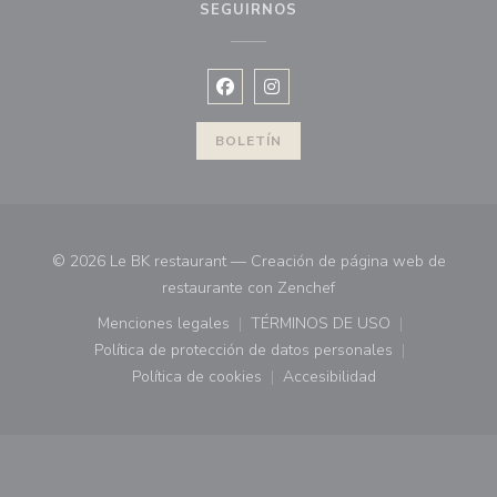
SEGUIRNOS
Facebook ((abre en una nueva vent
Instagram ((abre en una nuev
BOLETÍN
© 2026 Le BK restaurant — Creación de página web de
((abre en una nueva ve
restaurante con
Zenchef
Menciones legales
TÉRMINOS DE USO
((abre en una nueva ventana))
((abre en una nueva ven
Política de protección de datos personales
((abre en una nueva ventana))
Política de cookies
Accesibilidad
((abre en una nueva ventana))
((abre en una nueva ven